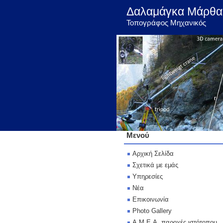
Δαλαμάγκα Μάρθα
Τοπογράφος Μηχανικός
Μενού
Αρχική Σελίδα
Σχετικά με εμάς
Υπηρεσίες
Νέα
Επικοινωνία
Photo Gallery
Α.Μ.Ε.Α. παροχές ιστότοπου