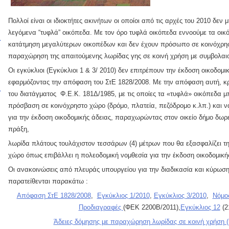
Πολλοί είναι οι ιδιοκτήτες ακινήτων οι οποίοι από τις αρχές του 2010 δε
λεγόμενα “τυφλά” οικόπεδα. Με τον όρο τυφλά οικόπεδα εννοούμε τα οι
κατάτμηση μεγαλύτερων οικοπέδων και δεν έχουν πρόσωπο σε κοινόχρη
παραχώρηση της απαιτούμενης λωρίδας γης σε κοινή χρήση με συμβολαι
Οι εγκύκλιοι (Εγκύκλιοι 1 & 3/ 2010) δεν επιτρέπουν την έκδοση οικοδομ
εφαρμόζοντας την απόφαση του ΣτΕ 1828/2008. Με την απόφαση αυτή, κρί
του διατάγματος Φ.Ε.Κ. 181Δ/1985, με τις οποίες τα «τυφλά» οικόπεδα
πρόσβαση σε κοινόχρηστο χώρο (δρόμο, πλατεία, πεζόδρομο κ.λπ.) και 
για την έκδοση οικοδομικής άδειας, παραχωρώντας στον οικείο δήμο δωρ
πράξη,
λωρίδα πλάτους τουλάχιστον τεσσάρων (4) μέτρων που θα εξασφαλίζει τη
χώρο όπως επιβάλλει η πολεοδομική νομθεσία για την έκδοση οικοδομικής
Οι ανακοινώσεις από πλευράς υπουργείου για την διαδικασία και κύρωση
παρατείθενται παρακάτω :
Απόφαση ΣτΕ 1828/2008
,
Εγκύκλιος 1/2010
,
Εγκύκλιος 3/2010
,
Νόμο
Προδιαγραφές
(ΦΕΚ 2200Β/2011),
Εγκύκλιος 12
(2
Άδειες δόμησης με παραχώρηση λωρίδας σε κοινή χρήση (