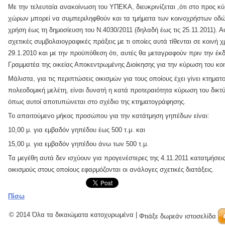
Με την τελευταία ανακοίνωση του ΥΠΕΚΑ, διευκρινίζεται ,ότι στο προς 
χώρων μπορεί να συμπεριληφθούν και τα τμήματα των κοινοχρήστων οδών
χρήση έως τη δημοσίευση του Ν.4030/2011 (δηλαδή έως τις 25.11.2011). Α
σχετικές συμβολαιογραφικές πράξεις με τι οποίες αυτά τίθενται σε κοινή 
29.1.2010 και με την προϋπόθεση ότι, αυτές θα μεταγραφούν πριν την έκ
Γραμματέα της οικείας Αποκεντρωμένης Διοίκησης για την κύρωση του κοι
Μάλιστα, για τις περιπτώσεις οικισμών για τους οποίους έχει γίνει κτημα
πολεοδομική μελέτη, είναι δυνατή η κατά προτεραιότητα κύρωση του δικ
όπως αυτοί αποτυπώνεται στο σχέδιο της κτηματογράφησης.
Το απαιτούμενο μήκος προσώπου για την κατάτμηση γηπέδων είναι:
10,00 μ. για εμβαδόν γηπέδου έως 500 τ.μ. και
15,00 μ. για εμβαδόν γηπέδου άνω των 500 τ.μ.
Τα μεγέθη αυτά δεν ισχύουν για προγενέστερες της 4.11.2011 κατατμήσε
οικισμούς στους οποίους εφαρμόζονται οι ανάλογες σχετικές διατάξεις.
Πίσω
© 2014 Όλα τα δικαιώματα κατοχυρωμένα
|
Φτιάξε δωρεάν ιστοσελίδα