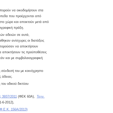
ν μπορούν να οικοδομήσουν στα
κόπεδα που προέρχονται από
στο χώρο και αποκτούν μετά από
ογραφική πράξη.
ικών αδειών σε αυτά,
θηκαν ανίσχυρες οι διατάξεις
 μπορούσαν να αποκτήσουν
να αποκτήσουν τις προϋποθέσεις
εάν και με συμβολαιογραφική
 σύνδεσή του με κοινόχρηστο
 άδειας.
 του οδικού δικτύου
ς 3937/2011
(ΦΕΚ 60Α),
Τεχν.
1-
6-
2012),
Φ.Ε.Κ. 156Α/2013)