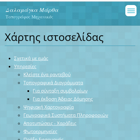
Δαλαμάγκα Μάρθα
Τοπογράφος Μηχανικός
Χάρτης ιστοσελίδας
Σχετικά με εμάς
Υπηρεσίες
Κλείστε ένα ραντεβού
Τοπογραφικά Διαγράμματα
Για σύνταξη συμβολαίων
Για έκδοση Άδειας Δόμησης
Ψηφιακή Χαρτογραφία
Γεωγραφικά Συστήματα Πληροφοριών
Αποτυπώσεις - Χαράξεις
Φωτοερμηνείες
Πράξη Εφαρμογής