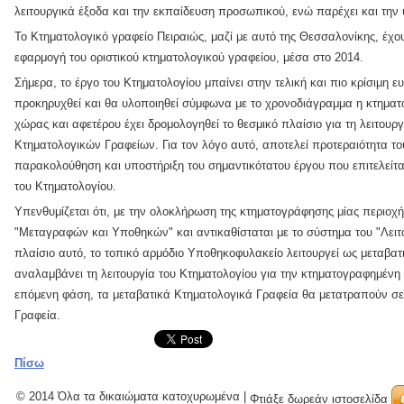
λειτουργικά έξοδα και την εκπαίδευση προσωπικού, ενώ παρέχει και την 
Το Κτηματολογικό γραφείο Πειραιώς, μαζί με αυτό της Θεσσαλονίκης, έχουν
εφαρμογή του οριστικού κτηματολογικού γραφείου, μέσα στο 2014.
Σήμερα, το έργο του Κτηματολογίου μπαίνει στην τελική και πιο κρίσιμη ε
προκηρυχθεί και θα υλοποιηθεί σύμφωνα με το χρονοδιάγραμμα η κτημα
χώρας και αφετέρου έχει δρομολογηθεί το θεσμικό πλαίσιο για τη λειτουρ
Κτηματολογικών Γραφείων. Για τον λόγο αυτό, αποτελεί προτεραιότητα 
παρακολούθηση και υποστήριξη του σημαντικότατου έργου που επιτελείτα
του Κτηματολογίου.
Υπενθυμίζεται ότι, με την ολοκλήρωση της κτηματογράφησης μίας περιοχή
"Μεταγραφών και Υποθηκών" και αντικαθίσταται με το σύστημα του "Λειτ
πλαίσιο αυτό, το τοπικό αρμόδιο Υποθηκοφυλακείο λειτουργεί ως μεταβατ
αναλαμβάνει τη λειτουργία του Κτηματολογίου για την κτηματογραφημένη 
επόμενη φάση, τα μεταβατικά Κτηματολογικά Γραφεία θα μετατραπούν σε
Γραφεία.
Πίσω
© 2014 Όλα τα δικαιώματα κατοχυρωμένα
|
Φτιάξε δωρεάν ιστοσελίδα