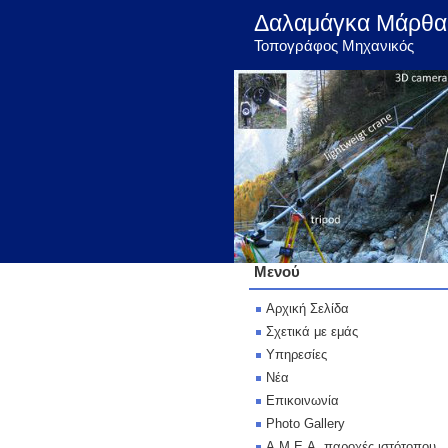
Δαλαμάγκα Μάρθα
Τοπογράφος Μηχανικός
Μενού
Αρχική Σελίδα
Σχετικά με εμάς
Υπηρεσίες
Νέα
Επικοινωνία
Photo Gallery
Α.Μ.Ε.Α. παροχές ιστότοπου